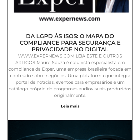
DA LGPD ÀS ISOS: O MAPA DO
COMPLIANCE PARA SEGURANÇA E
PRIVACIDADE NO DIGITAL
WWW.EXPERNEWS.COM LEIA ESTE E OUTROS
ARTIGOS Mauro Souza é colunista especialista em
compliance da Exper, uma empresa brasileira focada em
conteúdo sobre negócios. Uma plataforma que integra
portal de notícias, eventos para empresários e um
catálogo próprio de programas audiovisuais produzidos
originalmente.
Leia mais