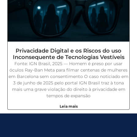
Privacidade Digital e os Riscos do uso
Inconsequente de Tecnologias Vestíveis
Fonte: IGN Brasil, 2025 — Homem é preso por usar
óculos Ray-Ban Meta para filmar centenas de mulheres
em Barcelona sem consentimento O caso noticiado em
3 de junho de 2025 pelo portal IGN Brasil traz à tona
mais uma grave violação do direito à privacidade em
tempos de expansão
Leia mais